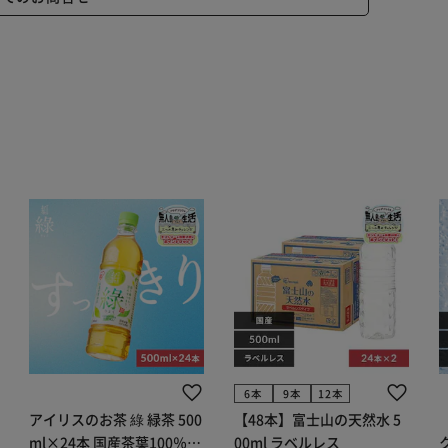
6本
9本
12本
アイリスのお茶 綠 緑茶 500
【48本】富士山の天然水 5
ml×24本 国産茶葉100％使
00ml ラベルレス