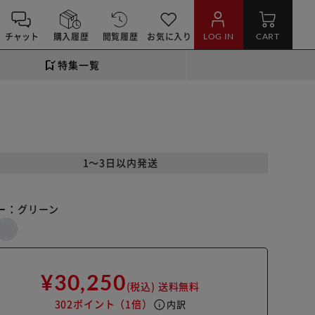
チャット
購入履歴
閲覧履歴
お気に入り
LOG IN
CART
特集一覧
1～3日以内発送
ー：
グリーン
¥30,250
(税込)
送料無料
302ポイント
（1倍）
info
内訳