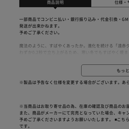
商品説明
仕様・
一部商品でコンビニ払い・銀行振り込み・代金引換・GM
発送が出来かねます。
予めご了承ください。
魔法のように、すばやくあったか。進化を続ける「遠赤
わずか0.2秒で立ち上がるため、寒い冬でもすばやく暖
ち。ダブルテクノロジー搭載のスリムタイプ
さまざまなシーンに溶け込むアラジンの製品たち。個室
もっ
ムラのない暖かさを届ける。
グラデーション設計されたグラファイトeヒーター。
※製品は予告なく仕様を変更する場合がございます。あ
使いやすい2ダイヤルのデジタル操作。
ダイヤルを回すと、光って数字が表示され、暗いところ
を搭載しています。
※当商品はお取り寄せ品の為、在庫の確認及び商品のお
また、商品がメーカーにて完売となっていた場合、キャ
予めご了承くださいますようお願いいたします。
■こち
です。