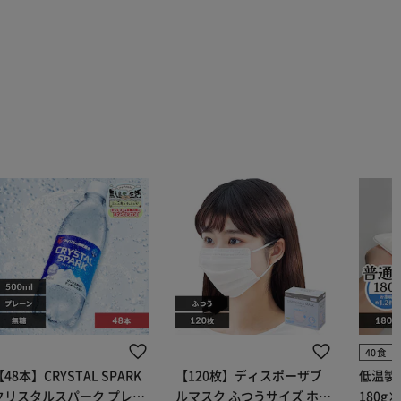
40食
【48本】CRYSTAL SPARK
【120枚】ディスポーザブ
低温製
クリスタルスパーク プレー
ルマスク ふつうサイズ ホワ
180g