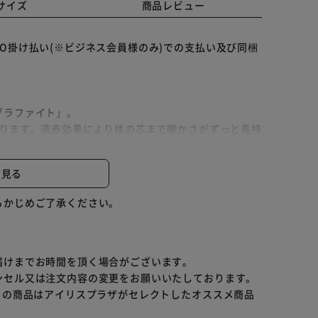
サイズ
商品レビュー
O掛け払い(※ビジネス会員様のみ)での支払い及び同梱
グラファイト」。
まります。遠赤効果により体の芯まで暖かさがずっと長持
や狭い場所にもぴったり。
と見る
らかじめご了承ください。
でも操作可能です。お子様にも安心のチャイルドロック
届けまでお時間を頂く場合がございます。
ンセル又は注文内容の変更をお願いいたしております。
らの商品はアイリスプラザがセレクトしたオススメ商品