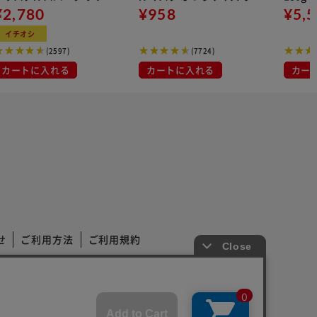
 500ml
¥2,780
イト 大容量 DISPOSABLE
¥958
¥5,
マスク プリーツマスク 不織
イチオシ
布
(2597)
(7724)
カートに入れる
カートに入れる
カー
せ
ご利用方法
ご利用規約