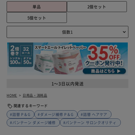
単品
2個セット
5個セット
1～3日以内発送
HOME
日用品・消耗品
関連するキーワード
#詰替 P＆G
#ダメージ補修 P＆G
#詰替 ヘアケア
#パンテーン ダメージ補修
#パンテーン サロンクオリティ