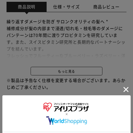
商品説明
仕様・サイズ
商品レビュー
繰り返すダメージを防ぎ サロンクオリティの髪へ *
補修成分が髪の内部まで浸透/切れ毛・枝毛等のダメージに
パンテーンは70年間に渡りプロビタミンを研究していま
す。また、スイスビタミン研究所と長期的なパートナーシッ
プを結んでいます。
フレッシュでフルーティーなブルーベリー・ラズベリー・洋
なしの香り。
ライン使いでより効果を実感して頂けます。
もっと見る
エコな詰め替え用、特大サイズは通常サイズ ** の2個分。
※製品は予告なく仕様を変更する場合がございます。あらか
じめご了承ください。
* なめらかさのこと。洗い流すトリートメントを含むシリー
ズの継続使用による。
** 通常詰め替え300ml比
※当商品はお取り寄せ品の為、在庫の確認及び商品のお届け
までお時間を頂く場合がございます。
また、商品がメーカーにて完売となっていた場合、キャンセ
ル又は注文内容の変更をお願いいたしております。