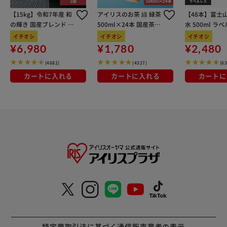
【15kg】令和7年産 和
アイリスのお茶 綠 緑茶
【48本】富士
の輝き 国産ブレンド 5
500ml×24本 国産茶葉
水 500ml ラ
kg×3袋
100％使用
イチオシ
イチオシ
イチオシ
¥6,980
¥1,780
¥2,480
(4682)
(4327)
(6
カートに入れる
カートに入れる
カートに
特定商取引法に基づく通信販売業者の表示