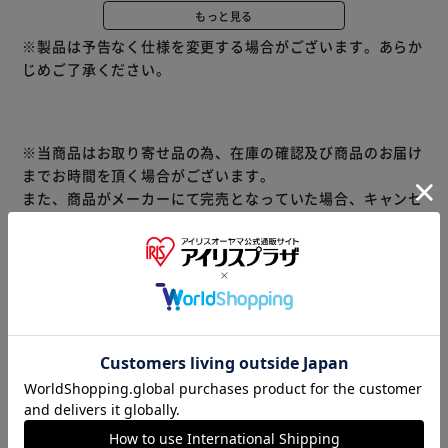
・小型犬に適したサイズ。
もっと見る
■リニューアルによりパッケージが異なる場合がございま
※製品は予告なく仕様を変更する場合がございます。あらか
す。
じめご了承ください。
※当商品はお取り寄せ品の為、在庫の確認及び商品のお届け
までお時間を頂く場合がございます。
また、商品がメーカーにて完売となっていた場合、キャンセ
ル又は注文内容の変更をお願いいたしております。
予めご了承くださいますようお願いいたします。
■こちらの
商品はアイリスプラザがセレクトしたオススメ商品です。
（ご注意）
数量限定商品はご注文が完了しても完売になる場合がござい
ます。ご注文をいただいた後にお断りさせていただく場合が
ございますのでなにとぞご了承ください。
商品情報