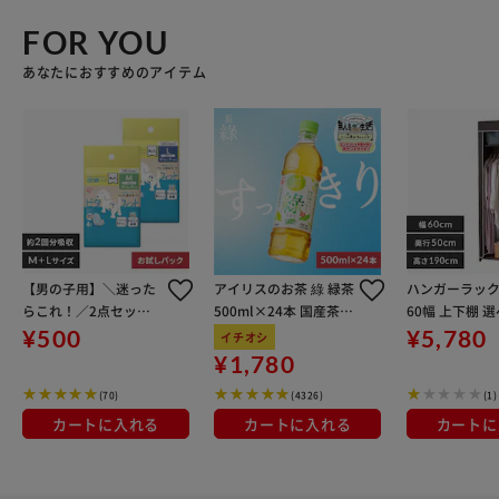
FOR YOU
あなたにおすすめのアイテム
【男の子用】＼迷った
アイリスのお茶 綠 緑茶
ハンガーラック
らこれ！／2点セット
500ml×24本 国産茶葉
60幅 上下棚 
犬 おむつ ピタフィット
100％使用
バー付きクロ
¥500
¥5,780
イチオシ
Mサイズ+Lサイズ 4枚
ハンガー 4017
¥1,780
入 MNPD
(70)
(4326)
(1)
カートに入れる
カートに入れる
カートに