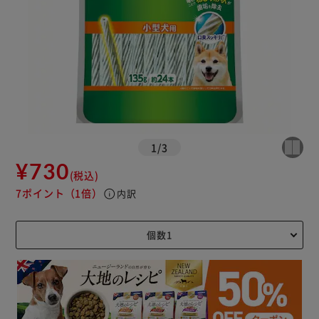
1
/
3
¥730
(税込)
7ポイント
（1倍）
info
内訳