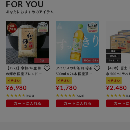
FOR YOU
あなたにおすすめのアイテム
【15kg】令和7年産 和
アイリスのお茶 綠 緑茶
【48本】富士
の輝き 国産ブレンド 5
500ml×24本 国産茶葉
水 500ml ラ
kg×3袋
100％使用
イチオシ
イチオシ
イチオシ
¥6,980
¥1,780
¥2,480
(4690)
(4329)
(6
カートに入れる
カートに入れる
カートに