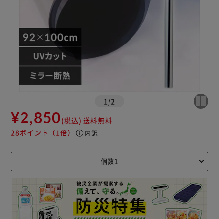
1
/
2
¥2,850
(税込)
送料無料
28ポイント
（1倍）
info
内訳