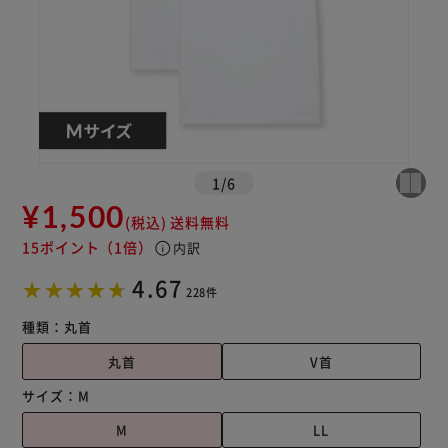
1
/
6
¥1,500
(税込)
送料無料
15ポイント
（1倍）
info
内訳
4.67
228件
種類：
丸首
丸首
V首
サイズ：
M
M
LL