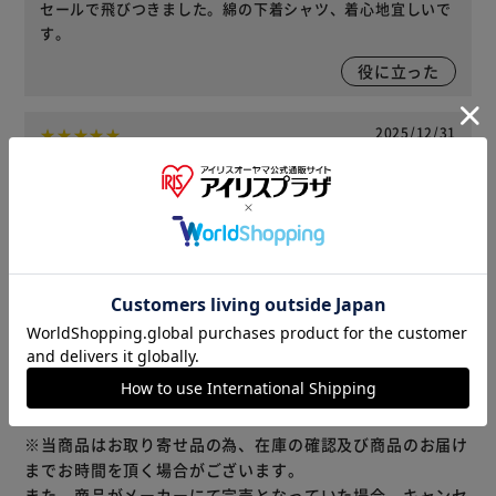
セールで飛びつきました。綿の下着シャツ、着心地宜しいで
す。
役に立った
2025/12/31
親父(男性)
種類 : 丸首 ｜ サイズ : M 購入
BVD丸首肌着2枚組をお得に購入することが出来たので良か
ったです。
役に立った
レビューをもっと見る
※当商品はお取り寄せ品の為、在庫の確認及び商品のお届け
までお時間を頂く場合がございます。
また、商品がメーカーにて完売となっていた場合、キャンセ