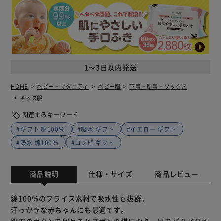
1～3日以内発送
HOME
ベビー・マタニティ
ベビー服
下着・肌着・ソックス
キッズ服
関連するキーワード
#ギフト 綿100％
#吸水 ギフト
#イエロー ギフト
#吸水 綿100％
#コンビ ギフト
商品説明
仕様・サイズ
商品レビュー
綿100％のフライス素材で吸水性も抜群。
汗っかきな赤ちゃんにも最適です。