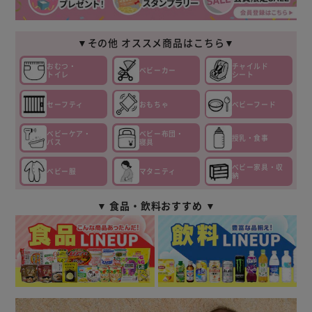
▼その他 オススメ商品はこちら▼
おむつ・
チャイルド
ベビーカー
トイレ
シート
セーフティ
おもちゃ
ベビーフード
ベビーケア・
ベビー布団・
授乳・食事
バス
寝具
ベビー家具・収
ベビー服
マタニティ
納
▼ 食品・飲料おすすめ ▼