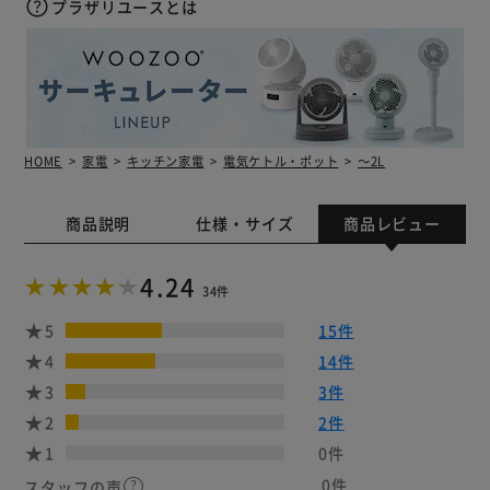
プラザリユースとは
HOME
家電
キッチン家電
電気ケトル・ポット
～2L
商品説明
仕様・サイズ
商品レビュー
4.24
34件
5
15件
4
14件
3
3件
2
2件
1
0件
0件
スタッフの声