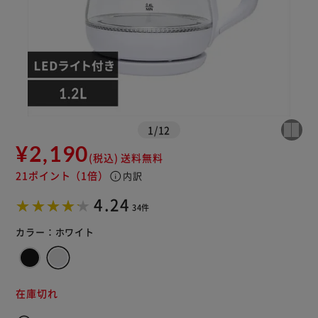
1
/
12
¥2,190
(税込)
送料無料
21ポイント
（1倍）
info
内訳
4.24
34件
カラー：
ホワイト
在庫切れ