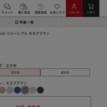
チャット
購入履歴
閲覧履歴
お気に入り
LOG IN
CART
特集一覧
5cm リバーシブル モカブラウン
ズ：
正方形
正方形
長方形
ー：
モカブラウン