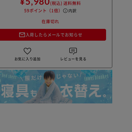
¥5,980
(税込)
送料無料
59ポイント
（1倍）
info
内訳
在庫切れ
mail_outline
入荷したらメールでお知らせ
お気に入り追加
レビューを見る