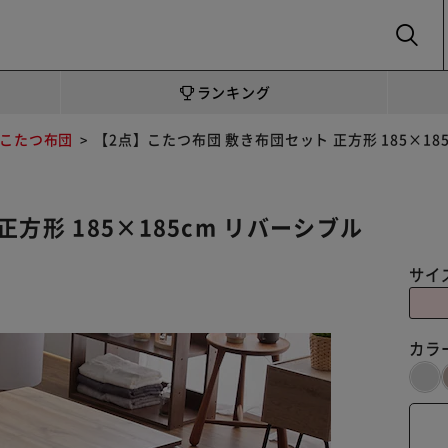
SEARCH
ランキング
こたつ布団
【2点】こたつ布団 敷き布団セット 正方形 185×18
方形 185×185cm リバーシブル
サイ
カラ