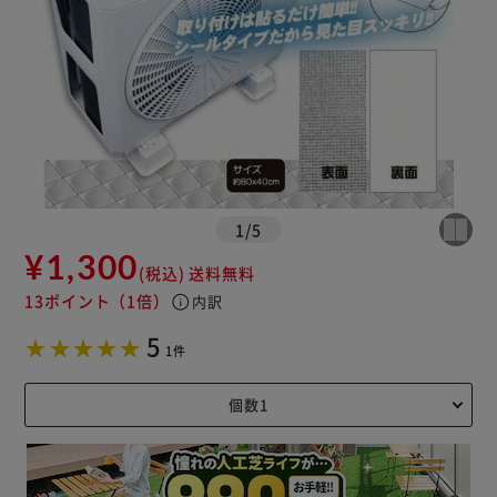
1
/
5
¥1,300
(税込)
送料無料
13ポイント
（1倍）
info
内訳
5
1件