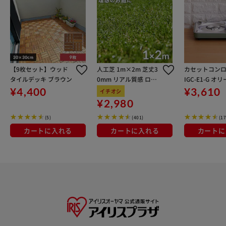
【9枚セット】ウッド
人工芝 1m×2m 芝丈3
カセットコンロ
タイルデッキ ブラウン
0mm リアル質感 ロー
IGC-E1-G 
ルタイプ
ーン
¥4,400
¥3,610
イチオシ
¥2,980
(5)
(401)
(17
カートに入れる
カートに入れる
カートに