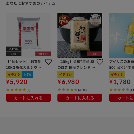
あなたにおすすめのアイテム
【4個セット】 融雪剤
【15kg】令和7年産 和
アイリスのお茶
10KG 塩化カルシウム
の輝き 国産ブレンド 5
500ml×24本
三金商事 CACL2_10KG
kg×3袋
100％使用
イチオシ
NEW
イチオシ
イチオシ
_01
¥5,920
¥6,980
¥1,780
(1)
(4690)
(4
カートに入れる
カートに入れる
カートに