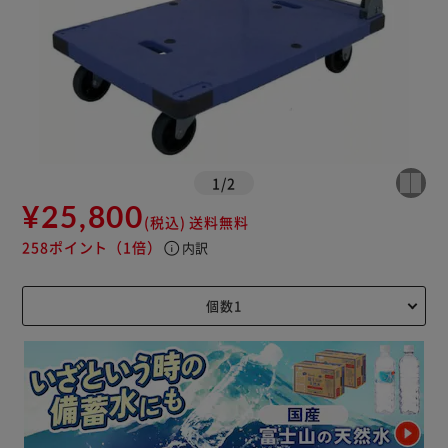
1
/
2
¥25,800
(税込)
送料無料
258ポイント
（1倍）
info
内訳