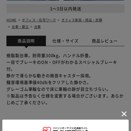
1～3日以内発送
HOME
オフィス・在宅ワーク
オフィス家具・用品・衣類
台車・脚立
台車
商品説明
仕様・サイズ
商品レビュー
樹脂製台車。耐荷重300kg。ハンドル折畳。
一目でブレーキのON・OFFがわかるスペシャルブレーキ
付。
静かで滑らかな動きの微音キャスター採用。
騒音環境基準値40dbをクリアした静かさ。
グレーゴム車輪なので床に車輪の跡が目立ちづらい。
※製品は予告なく仕様を変更する場合がございます。あらか
じめご了承ください。
※当商品はお取り寄せ品の為、在庫の確認及び商品のお届け