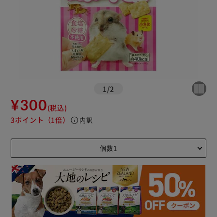
1
/
2
¥300
(税込)
3ポイント
（1倍）
info
内訳