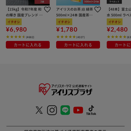
【15kg】令和7年産 和
アイリスのお茶 綠 緑茶
【48本】富士
の輝き 国産ブレンド 5
500ml×24本 国産茶葉
水 500ml ラ
kg×3袋
100％使用
イチオシ
イチオシ
イチオシ
¥6,980
¥1,780
¥2,480
(4682)
(4327)
(6
カートに入れる
カートに入れる
カートに