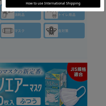
キッチン
バス・
消耗品
トイレ用品
マスク
虫対策