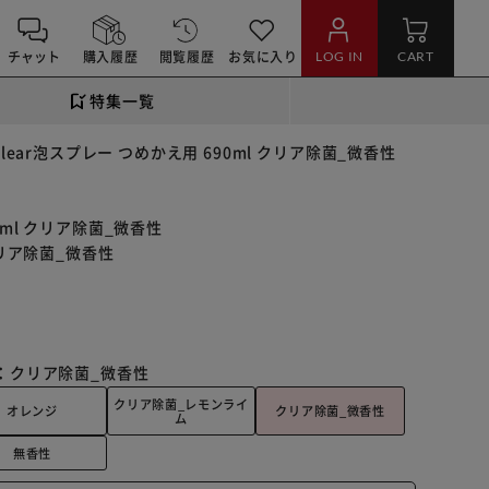
チャット
購入履歴
閲覧履歴
お気に入り
LOG IN
CART
特集一覧
lear泡スプレー つめかえ用 690ml クリア除菌_微香性
0ml クリア除菌_微香性
クリア除菌_微香性
：
クリア除菌_微香性
クリア除菌_レモンライ
オレンジ
クリア除菌_微香性
ム
無香性