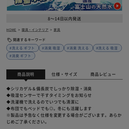
8～14日以内発送
HOME
寝具・インテリア
家具
関連するキーワード
#洗える ギフト
#消臭 吸湿
#消臭 洗える
#洗える 吸湿
#消臭 ギフト
商品説明
仕様・サイズ
商品レビュー
◆シリカゲル＆備長炭でしっかり除湿・消臭
◆吸湿センサーで干すタイミングをお知らせ
◆洗濯機で洗えるのでいつでも清潔に
◆布団でもベッドでも◎。冬にも活躍します
※製品は予告なく仕様を変更する場合がございます。あらか
じめご了承ください。