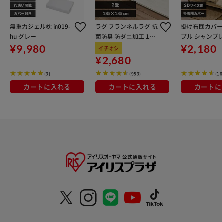
無重力ジェル枕 in019-
ラグ フランネルラグ 抗
掛け布団カバー
hu グレー
菌防臭 防ダニ加工 185
ブル シャンブ
cm×185cm 2畳 アイ
ボリー
¥9,980
¥2,180
イチオシ
ボリー FNR-RC-1818
¥2,680
(3)
(953)
(16
カートに入れる
カートに入れる
カートに