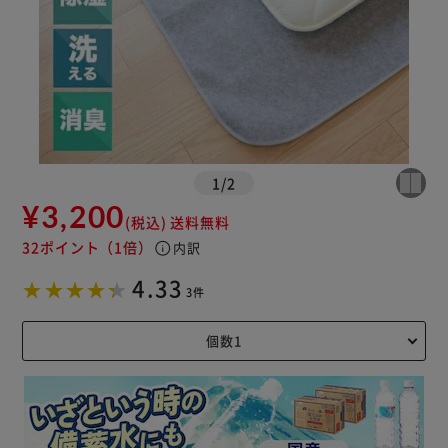
1
/
2
¥3,200
(税込)
送料無料
32ポイント
（1倍）
info
内訳
※ご確認ください
4.33
3件
カートに入れる
購入手続きへ