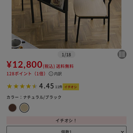
1
/
18
¥12,800
(税込)
送料無料
128ポイント
（1倍）
info
内訳
4.45
11件
イチオシ
カラー：
ナチュラル/ブラック
イチオシ！