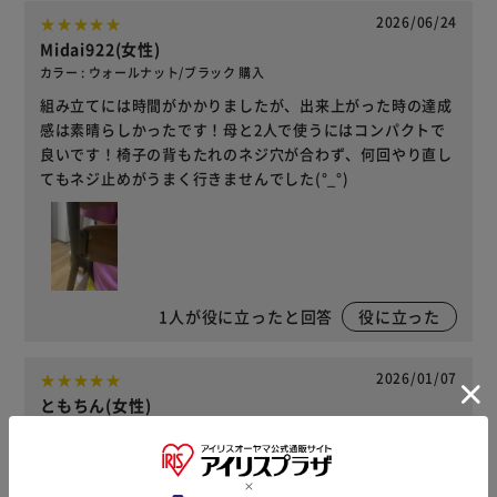
2026/06/24
Midai922(女性)
カラー : ウォールナット/ブラック 購入
組み立てには時間がかかりましたが、出来上がった時の達成
感は素晴らしかったです！母と2人で使うにはコンパクトで
良いです！椅子の背もたれのネジ穴が合わず、何回やり直し
てもネジ止めがうまく行きませんでした(°_°)
1
人が役に立ったと回答
役に立った
2026/01/07
ともちん(女性)
カラー : ウォールナット/ブラック 購入
使いやすくてとても良い