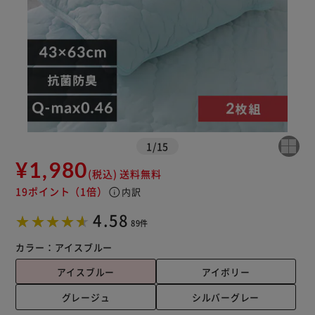
1
/
15
¥1,980
(税込)
送料無料
19ポイント
（1倍）
info
内訳
※ご確認ください
4.58
89件
カートに入れる
購入手続きへ
カラー：
アイスブルー
アイスブルー
アイボリー
グレージュ
シルバーグレー