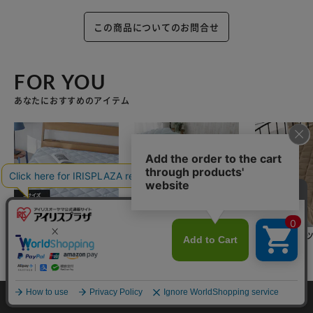
この商品についてのお問合せ
FOR YOU
あなたにおすすめのアイテム
敷きパッド シングル 接
タオルケット シングル
ボックスシーツ
触冷感 Q-max0.448 ア
キルト 夏用 接触冷感 Q
ブル レーヨン 
カートに入れる
イスブルー
-ｍax0.45 吸湿速乾 ア
触涼感 ブラウ
¥3,980
セール
セール
イスブルー
¥1,480
¥2,580
HOME
探す
ログイン
お気に入り
お知らせ
(361)
(29)
(46