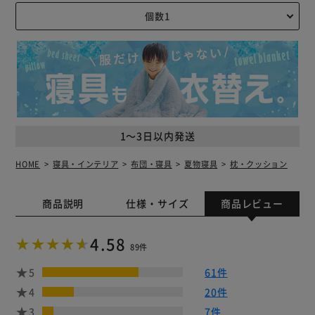
1～3日以内発送
HOME
寝具・インテリア
布団・寝具
夏物寝具
枕・クッション
商品説明
仕様・サイズ
商品レビュー
4.58
89件
5
61件
4
20件
3
7件