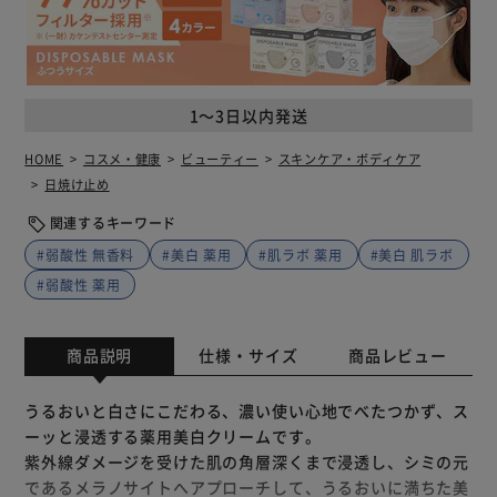
1～3日以内発送
HOME
コスメ・健康
ビューティー
スキンケア・ボディケア
日焼け止め
関連するキーワード
#弱酸性 無香料
#美白 薬用
#肌ラボ 薬用
#美白 肌ラボ
#弱酸性 薬用
商品説明
仕様・サイズ
商品レビュー
うるおいと白さにこだわる、濃い使い心地でべたつかず、ス
ーッと浸透する薬用美白クリームです。
紫外線ダメージを受けた肌の角層深くまで浸透し、シミの元
であるメラノサイトへアプローチして、うるおいに満ちた美