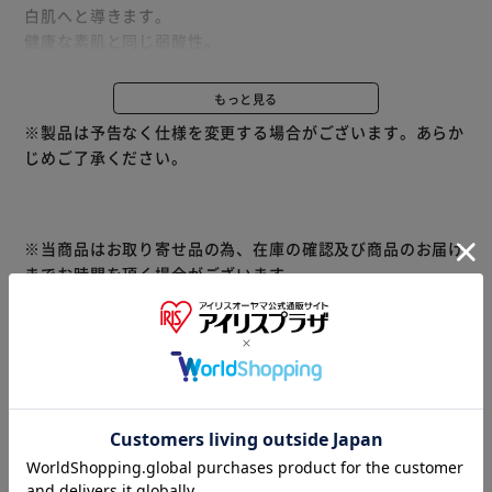
白肌へと導きます。
健康な素肌と同じ弱酸性。
肌へのやさしさに配慮した、無香料、無着色、鉱物油フリ
ー、アルコール(エタノール)フリー、パラベンフリー。
もっと見る
※製品は予告なく仕様を変更する場合がございます。あらか
※リニューアルに伴い、パッケージ・内容等予告なく変更す
じめご了承ください。
る場合がございます。予めご了承ください。
※当商品はお取り寄せ品の為、在庫の確認及び商品のお届け
までお時間を頂く場合がございます。
また、商品がメーカーにて完売となっていた場合、キャンセ
ル又は注文内容の変更をお願いいたしております。
予めご了承くださいますようお願いいたします。
■こちらの
商品はアイリスプラザがセレクトしたオススメ商品です。
（ご注意）
数量限定商品はご注文が完了しても完売になる場合がござい
ます。ご注文をいただいた後にお断りさせていただく場合が