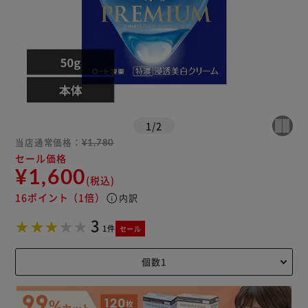
1
/
2
当店通常価格：
¥1,780
セール価格
¥1,600
(税込)
16ポイント
（1倍）
info
内訳
3
1件
セール