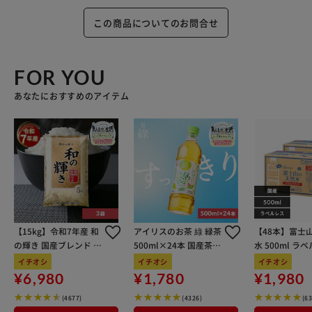
この商品についてのお問合せ
FOR YOU
あなたにおすすめのアイテム
【15kg】令和7年産 和
アイリスのお茶 綠 緑茶
【48本】富士
の輝き 国産ブレンド 5
500ml×24本 国産茶葉
水 500ml ラ
kg×3袋
100％使用
イチオシ
イチオシ
イチオシ
¥6,980
¥1,780
¥1,980
(4677)
(4326)
(6