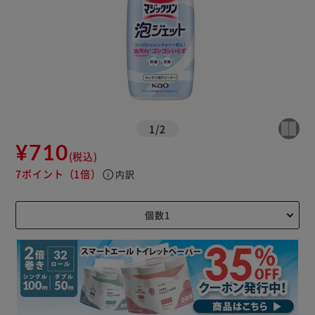
1
/
2
¥710
(税込)
7ポイント
（1倍）
info
内訳