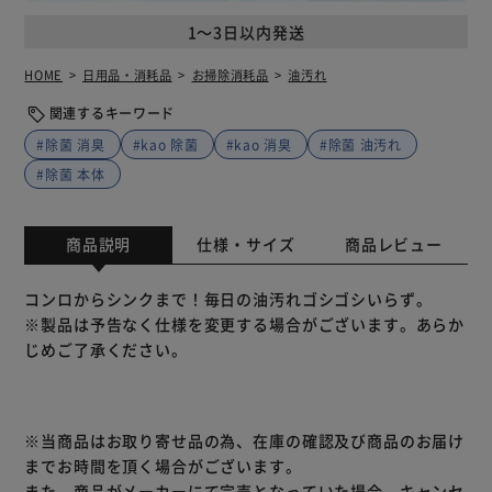
1～3日以内発送
HOME
日用品・消耗品
お掃除消耗品
油汚れ
関連するキーワード
#除菌 消臭
#kao 除菌
#kao 消臭
#除菌 油汚れ
#除菌 本体
商品説明
仕様・サイズ
商品レビュー
コンロからシンクまで！毎日の油汚れゴシゴシいらず。
※製品は予告なく仕様を変更する場合がございます。あらか
じめご了承ください。
※当商品はお取り寄せ品の為、在庫の確認及び商品のお届け
までお時間を頂く場合がございます。
また、商品がメーカーにて完売となっていた場合、キャンセ