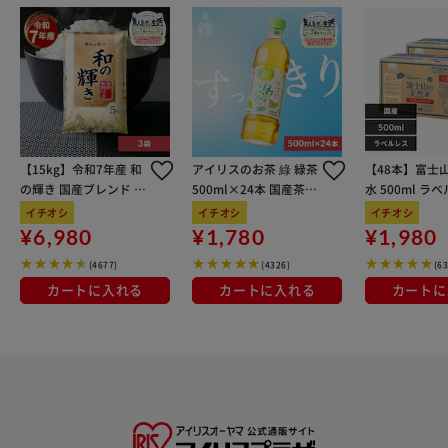
【15kg】令和7年産 和
アイリスのお茶 綠 緑茶
【48本】富士
の輝き 国産ブレンド 5
500ml×24本 国産茶葉
水 500ml ラ
kg×3袋
100％使用
イチオシ
イチオシ
イチオシ
¥6,980
¥1,780
¥1,980
(4677)
(4326)
(6
カートに入れる
カートに入れる
カートに