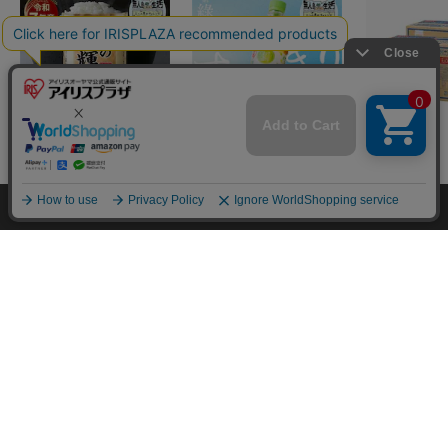
【15kg】令和7年産 和
アイリスのお茶 綠 緑茶
【48本】富士
mail_outline
在庫切れ
入荷したらメールでお知らせ
の輝き 国産ブレンド 5
500ml×24本 国産茶葉
水 500ml ラ
kg×3袋
100％使用
イチオシ
イチオシ
イチオシ
¥6,980
¥1,780
¥2,480
HOME
探す
ログイン
お気に入り
お知らせ
(4682)
(4327)
(6
カートに入れる
カートに入れる
カートに
カートに商品を追加しました
購入手続きへ
こちらもいかがですか？