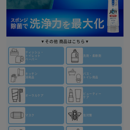
▼その他 商品はこちら▼
ティッシュ・
トイレット
洗剤・柔軟剤
ペーパー
キッチン
バス・
消耗品
トイレ用品
ビューティー
オーラルケア
ケア
マスク
虫対策