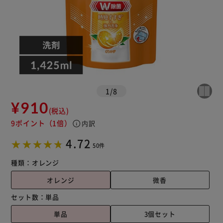
1
/
8
¥910
(税込)
9ポイント
（1倍）
info
内訳
4.72
50件
種類：
オレンジ
オレンジ
微香
セット数：
単品
単品
3個セット