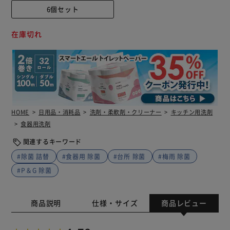
6個セット
在庫切れ
HOME
日用品・消耗品
洗剤・柔軟剤・クリーナー
キッチン用洗剤
食器用洗剤
関連するキーワード
#除菌 詰替
#食器用 除菌
#台所 除菌
#梅雨 除菌
#P＆G 除菌
商品説明
仕様・サイズ
商品レビュー