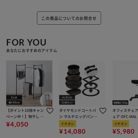
この商品についてのお問合せ
FOR YOU
あなたにおすすめのアイテム
【ポイント10倍キャン
ダイヤモンドコートパ
オフィスチェア
ペーン中！】物干し 室
ン マルチエッグパン入
ェア OFC-MA
内用 折りたたみ式 3連
り 12点セット IHガス
ン
¥4,050
イチオシ
イチオシ
OTM-150R ブラック 一
火対応 MEGI-12S ブラ
¥14,080
¥5,980
人暮らしにオススメ
ウンメタリック