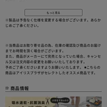
KoKo（ココ）
2005年にクリスティーナ・リスカ＆カティ・トゥオミネン
＝ニーットゥラが発表。
もっと見る
すっきりとしたシェイプデザインで、多様なメニューと相性
※製品は予告なく仕様を変更する場合がございます。あらか
が良い。
じめご了承ください。
明るいカラーで食卓が賑やかになる印象的なシリーズです。
KoKo Bowl（ココボウル）
サラダやフルーツ、ちょっとしたサイドメニューに使いやす
※当商品はお取り寄せ品の為、在庫の確認及び商品のお届け
いサイズ。
までお時間を頂く場合がございます。
また、商品がメーカーにて完売となっていた場合、キャンセ
ル又は注文内容の変更をお願いいたしております。
予めご了承くださいますようお願いいたします。
■こちらの
商品はアイリスプラザがセレクトしたオススメ商品です。
商品情報