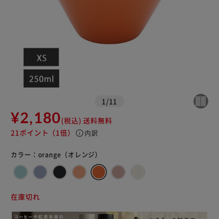
カートに入れる
購入手続きへ
1
/
11
¥2,180
(税込)
送料無料
21ポイント
（1倍）
info
内訳
カラー：
orange（オレンジ）
在庫切れ