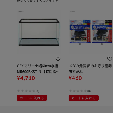
あなたにおすすめのアイテム
GEX マリーナ幅60cm水槽
メダカ元気 卵のお守り産卵
MR600BKST-N 【時間指定
床すだれ
不可】【代引き不可】
¥4,710
¥460
(0)
(0)
カートに入れる
カートに入れる