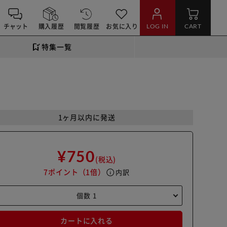
チャット
購入履歴
閲覧履歴
お気に入り
LOG IN
CART
特集一覧
1ヶ月以内に発送
¥750
(税込)
7ポイント
（1倍）
info
内訳
カートに入れる