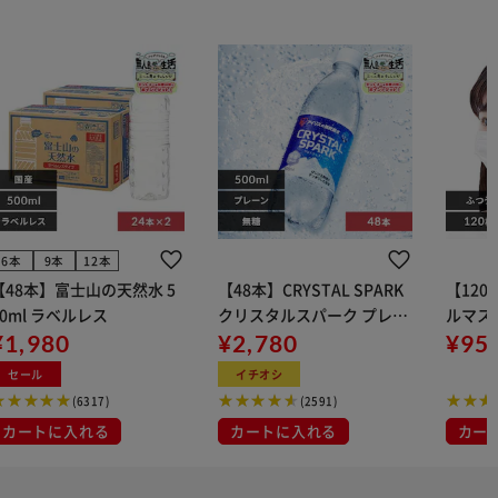
6本
9本
12本
【48本】富士山の天然水 5
【48本】CRYSTAL SPARK
【12
00ml ラベルレス
クリスタルスパーク プレー
ルマス
¥1,980
ン 500ml
¥2,780
イト 大容量 DIS
¥95
マスク
セール
イチオシ
布
(6317)
(2591)
カートに入れる
カートに入れる
カー