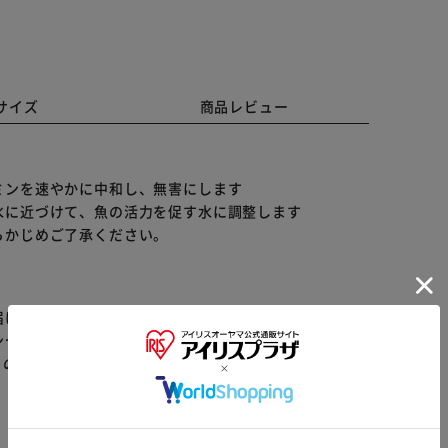
サイズ
商品レビュー
ミンを速やかに中和し、無害にします
水に近づけて、魚の活力を促す水に調整します
らかじめご了承ください。
届けまでお時間を頂く場合がございます。
ンセル又は注文内容の変更をお願いいたしております。
らの商品はアイリスプラザがセレクトしたオススメ商品
※ご確認ください
カートに入れる
購入手続きへ