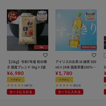
【15kg】令和7年産 和の輝
アイリスのお茶 綠 緑茶 500
き 国産ブレンド 5kg×3袋
ml×24本 国産茶葉100％使
¥6,980
用
¥1,780
イチオシ
イチオシ
(4672)
(4323)
カートに入れる
カートに入れる