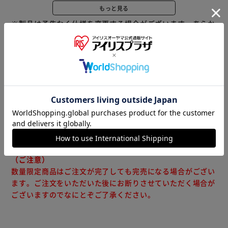
もっと見る
◇赤ちゃんをしっかりキャッチ
※製品は予告なく仕様を変更する場合がございます。あらか
ストッパーが赤ちゃんのずり落ちを防ぎます。
じめご了承ください。
◇姿勢をキープ
背中にぴったりフィットして、姿勢をキープします。
※当商品はお取り寄せ品の為、在庫の確認及び商品のお届け
◇丈夫で使いやすい
までお時間を頂く場合がございます。
腕にやさしい横空気層と、丈夫な縦空気層のWエア構造で
また、商品がメーカーにて完売となっていた場合、キャンセ
す。
ル又は注文内容の変更をお願いいたしております。
予めご了承くださいますようお願いいたします。
■こちらの
◇ひっくり返さず排水
商品はアイリスプラザがセレクトしたオススメ商品です。
ベビーバスを少し持ち上げて、止水栓から下へ排水します。
（ご注意）
◇ひっかけフック付き
数量限定商品はご注文が完了しても完売になる場合がござい
洗った後、風通しのよい場所にひっかけて乾かせます。
ます。ご注文をいただいた後にお断りさせていただく場合が
ございますのでなにとぞご了承ください。
◇折りたたんでコンパクト
小さくたためるので、収納も持ち運びもラクです。