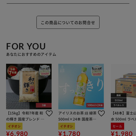
◇シンクで沐浴
座った体勢がつらいときは、シンクでも沐浴できます。
この商品についてのお問合せ
FOR YOU
あなたにおすすめのアイテム
【15kg】令和7年産 和
アイリスのお茶 綠 緑茶
【48本】富士
の輝き 国産ブレンド 5
500ml×24本 国産茶葉
水 500ml ラ
kg×3袋
100％使用
イチオシ
イチオシ
セール
¥6,980
¥1,780
¥1,980