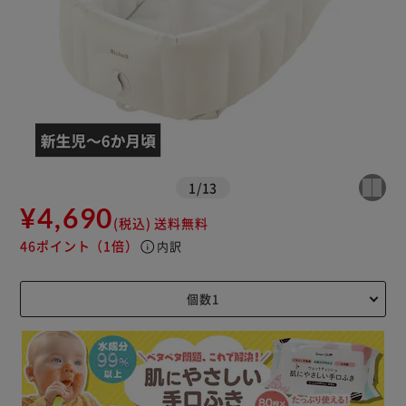
1
/
13
¥4,690
(税込)
送料無料
46ポイント
（1倍）
info
内訳