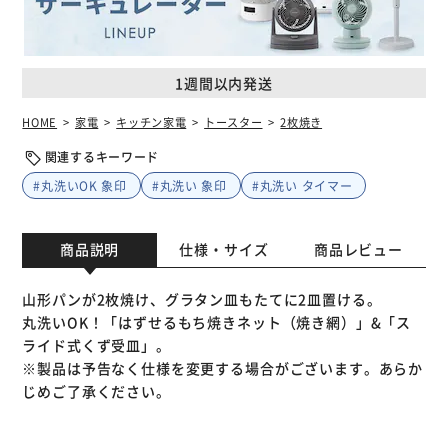
1週間以内発送
HOME
家電
キッチン家電
トースター
2枚焼き
関連するキーワード
#丸洗いOK 象印
#丸洗い 象印
#丸洗い タイマー
商品説明
仕様・サイズ
商品レビュー
山形パンが2枚焼け、グラタン皿もたてに2皿置ける。
丸洗いOK！「はずせるもち焼きネット（焼き網）」&「ス
ライド式くず受皿」。
※製品は予告なく仕様を変更する場合がございます。あらか
じめご了承ください。