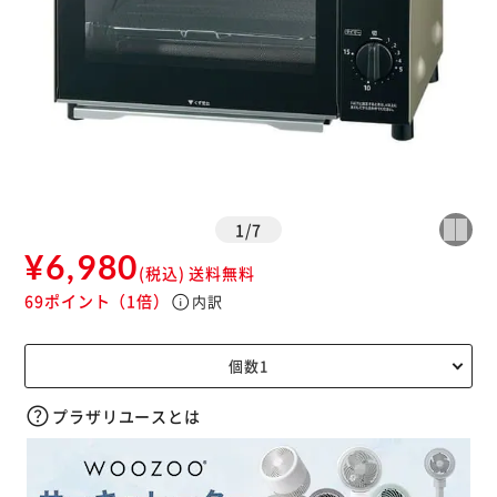
1
/
7
¥6,980
(税込)
送料無料
69ポイント
（1倍）
info
内訳
プラザリユースとは