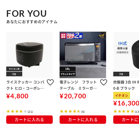
FOR YOU
あなたにおすすめのアイテム
ライスクッカー コンパ
電子レンジ フラット
炊飯器 3合 IH R
クト ヒロ・コーポレー
テーブル ミラーガラ
0-B ブラック
ション HK-CRC03 ブラ
ス 18L IMB-FM1805-B
¥4,800
¥20,700
イチオシ
ック
ブラック
¥16,30
(21)
(6)
(13
カートに入れる
カートに入れる
カートに