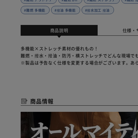
#難燃 多機能
#撥油 多機能
#撥水加工 撥油
商品説明
仕様・
多機能×ストレッチ素材の優れもの！
難燃・撥水・撥油・防汚・横ストレッチでどんな現場で
※製品は予告なく仕様を変更する場合がございます。あ
商品情報