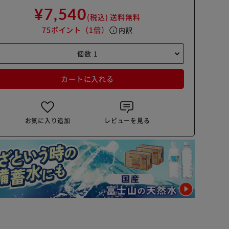
¥7,540
(税込)
送料無料
75ポイント
（1倍）
info
内訳
カートに入れる
お気に入り追加
レビューを見る