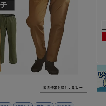
商品情報を詳しく見る
撥水加工
#難燃 撥油
#難燃 防汚
#撥油 防汚