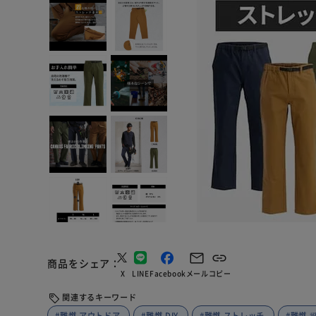
商品をシェア
X
LINE
Facebook
メール
コピー
関連するキーワード
#難燃 アウトドア
#難燃 DIY
#難燃 ストレッチ
#難燃 