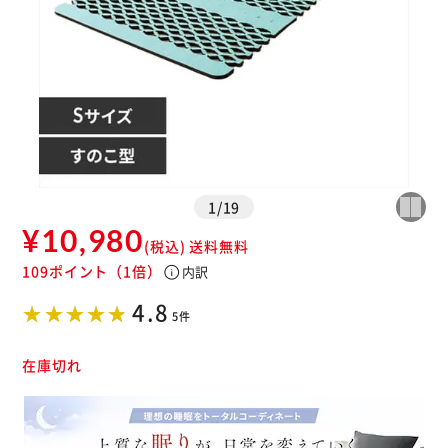
1
/
19
¥10,980
(税込)
送料無料
109ポイント
（1倍）
info
内訳
※ご確認ください
4.8
5件
カートに入れる
購入手続きへ
在庫切れ