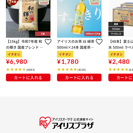
【15kg】令和7年産 和
アイリスのお茶 綠 緑茶
【48本】富士
の輝き 国産ブレンド 5
500ml×24本 国産茶葉
水 500ml ラ
kg×3袋
100％使用
イチオシ
イチオシ
イチオシ
¥6,980
¥1,780
¥2,480
(4693)
(4330)
(6
カートに入れる
カートに入れる
カートに