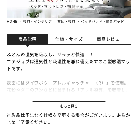
HOME
寝具・インテリア
布団・寝具
ベッドパッド・敷きパッド
商品説明
仕様・サイズ
商品レビュー
ふとんの湿気を吸収し、サラッと快適！！
エアジョブは通気性と吸湿性を兼ね備えたすのこ型吸湿マッ
トです。
表面にはダイワボウ「アレルキャッチャー（R）」を使用。
花粉やダニのフンなどに含まれる「アレル物質」を吸着し、
飛散を抑制します。
また、抗菌・防臭・消臭の効果にも優れています。
もっと見る
※アレルギー症状の軽減を保証するものではありません。
※製品は予告なく仕様を変更する場合がございます。あらか
じめご了承ください。
湿気も寝汗もぐんぐん吸い込み、サラサラが長続き。
アンモニアに対する消臭性に特に優れています。