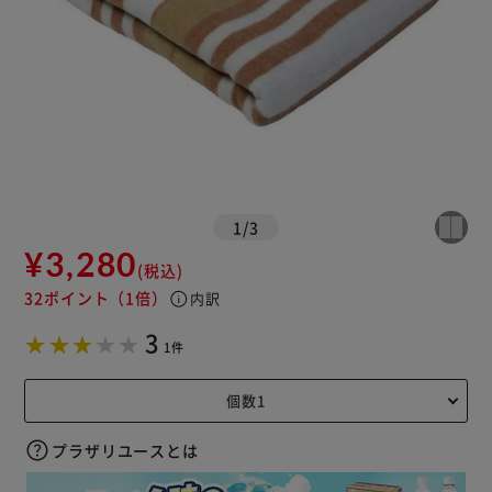
1
/
3
¥3,280
(税込)
32ポイント
（1倍）
info
内訳
3
1件
プラザリユースとは