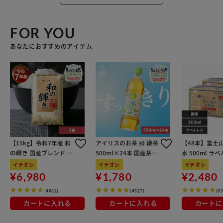
FOR YOU
あなたにおすすめのアイテム
【15kg】令和7年産 和
アイリスのお茶 綠 緑茶
【48本】富士
の輝き 国産ブレンド 5
500ml×24本 国産茶葉
水 500ml ラ
kg×3袋
100％使用
イチオシ
イチオシ
イチオシ
¥6,980
¥1,780
¥2,480
(4682)
(4327)
(6
カートに入れる
カートに入れる
カートに