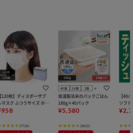
add
40食
24食
3食
【120枚】ディスポーザブ
低温製法米のパックごはん
【40
ルマスク ふつうサイズ ホワ
180g×40パック
ソフトパ
 大容量 DISPOSABLE
¥958
¥5,580
組) 5
¥2,
マスク プリーツマスク 不織
布
(7724)
(3023)