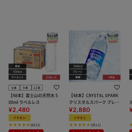
6本
9本
12本
【48本】富士山の天然水 5
【48本】CRYSTAL SPARK
00ml ラベルレス
クリスタルスパーク プレー
¥2,480
ン 500ml
¥2,880
イト
イチオシ
イチオシ
(6322)
(2611)