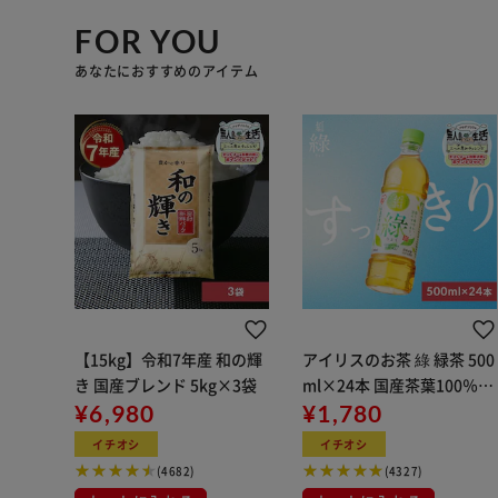
FOR YOU
あなたにおすすめのアイテム
【15kg】令和7年産 和の輝
アイリスのお茶 綠 緑茶 500
き 国産ブレンド 5kg×3袋
ml×24本 国産茶葉100％使
¥6,980
用
¥1,780
イチオシ
イチオシ
(4682)
(4327)