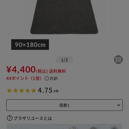
1
/
3
¥4,400
(税込)
送料無料
44ポイント
（1倍）
info
内訳
4.75
4件
プラザリユースとは