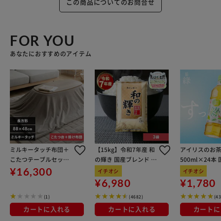
この商品についてのお問合せ
FOR YOU
あなたにおすすめのアイテム
ミルキータッチ布団＋
【15kg】令和7年産 和
アイリスのお茶
こたつテーブルセット
の輝き 国産ブレンド 5
500ml×24本
布団グレージュ
kg×3袋
100％使用
¥16,300
イチオシ
イチオシ
¥6,980
¥1,780
(1)
(4682)
(4
カートに入れる
カートに入れる
カートに