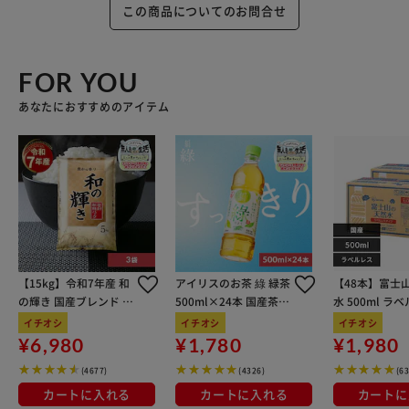
この商品についてのお問合せ
FOR YOU
あなたにおすすめのアイテム
【15kg】令和7年産 和
アイリスのお茶 綠 緑茶
【48本】富士
の輝き 国産ブレンド 5
500ml×24本 国産茶葉
水 500ml ラ
kg×3袋
100％使用
イチオシ
イチオシ
イチオシ
¥6,980
¥1,780
¥1,980
(4677)
(4326)
(6
カートに入れる
カートに入れる
カートに