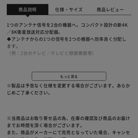
商品説明
仕様・サイズ
商品レビュー
1つのアンテナ信号を2台の機器へ。コンパクト設計の新4K
／8K衛星放送対応分配器。
◆アンテナからの1つの信号を2つの機器へ効率良く分配し
ます。
（例：2台のテレビ／テレビと録画機器等）
◆4K／8K衛星放送対応
従来の地デジ、BS、CS放送に加えて、最新の4K／8K放送に
もっと見る
も対応しています。
※製品は予告なく仕様を変更する場合がございます。あらか
じめご了承ください。
◆実用新案登録済の二重構造
機器本体部分は外側がアルミニウム、内側を亜鉛ダイキャス
トで構成することでノイズの影響を受けづらくなっていま
す。
※当商品はお取り寄せ品の為、在庫の確認及び商品のお届け
までお時間を頂く場合がございます。
◆全端子BSアンテナ電源供給可能
また、商品がメーカーにて完売となっていた場合、キャンセ