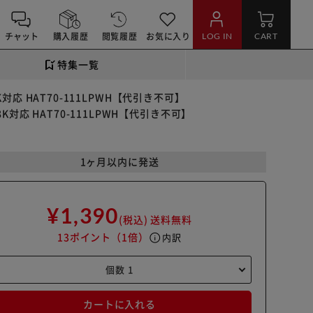
チャット
購入履歴
閲覧履歴
お気に入り
LOG IN
CART
特集一覧
K対応 HAT70-111LPWH【代引き不可】
K対応 HAT70-111LPWH【代引き不可】
1ヶ月以内に発送
¥1,390
(税込)
送料無料
13ポイント
（1倍）
info
内訳
カートに入れる