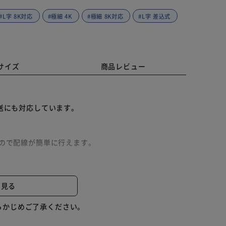
#L字 8K対応
#極細 4K
#極細 8K対応
#L字 差込式
サイズ
商品レビュー
放送にも対応しています。
いので配線が簡単に行えます。
ントへの接続に最適です。機器にはもう一方の差込式コ
と見る
らかじめご了承ください。