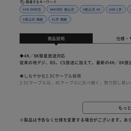
関連するキーワード
#4K 8K対応
#8K対応 差込式
#差込式 4K
#4K L字
#差込式 極細
#L字 極細
商品説明
仕様・
◆4K／8K衛星放送対応
従来の地デジ、BS、CS放送に加えて、最新の4K／8K
◆しなやかな2.5Cケーブル採用
2.5Cケーブルは、4Cケーブルに比べ細く、取り回し易
◆配線しやすいL字差込式／差込式タイプ
L字差込式コネクタは、狭い隙間にあるアンテナコンセ
もっ
ネクタで手軽に接続ができます。
※製品は予告なく仕様を変更する場合がございます。あ
◆信号が劣化しにくい両端子金メッキ仕様