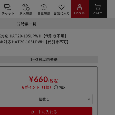
チャット
購入履歴
閲覧履歴
お気に入り
LOG IN
CART
特集一覧
K対応 HAT20-105LPWH【代引き不可】
8K対応 HAT20-105LPWH【代引き不可】
1～3日以内発送
¥660
(税込)
6ポイント
（1倍）
info
内訳
カートに入れる