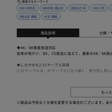
関連するキーワード
#4K 8K対応
#8K対応 差込式
#差込式 4K
#4K L字
#差込式 極細
#L字 極細
商品説明
仕様・
◆4K／8K衛星放送対応
従来の地デジ、BS、CS放送に加えて、最新の4K／8K
◆しなやかな2.5Cケーブル採用
2.5Cケーブルは、4Cケーブルに比べ細く、取り回し易
◆配線しやすいL字差込式／差込式タイプ
L字差込式コネクタは、狭い隙間にあるアンテナコンセ
もっ
ネクタで手軽に接続ができます。
※製品は予告なく仕様を変更する場合がございます。あ
◆信号が劣化しにくい両端子金メッキ仕様