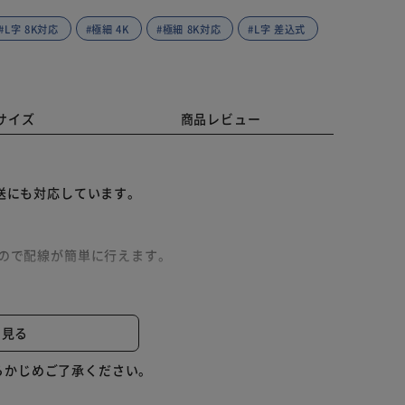
#L字 8K対応
#極細 4K
#極細 8K対応
#L字 差込式
サイズ
商品レビュー
放送にも対応しています。
いので配線が簡単に行えます。
ントへの接続に最適です。機器にはもう一方の差込式コ
と見る
らかじめご了承ください。