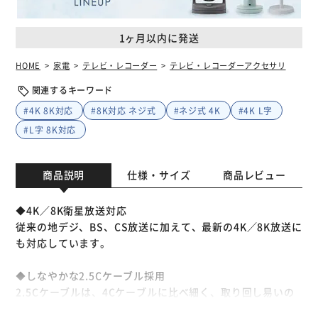
1ヶ月以内に発送
HOME
家電
テレビ・レコーダー
テレビ・レコーダーアクセサリ
関連するキーワード
#4K 8K対応
#8K対応 ネジ式
#ネジ式 4K
#4K L字
#L字 8K対応
商品説明
仕様・サイズ
商品レビュー
◆4K／8K衛星放送対応
従来の地デジ、BS、CS放送に加えて、最新の4K／8K放送に
も対応しています。
◆しなやかな2.5Cケーブル採用
2.5Cケーブルは、4Cケーブルに比べ細く、取り回し易いの
で配線が簡単に行えます。