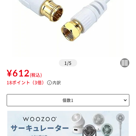
1
/
5
¥612
(税込)
18ポイント
（3倍）
info
内訳