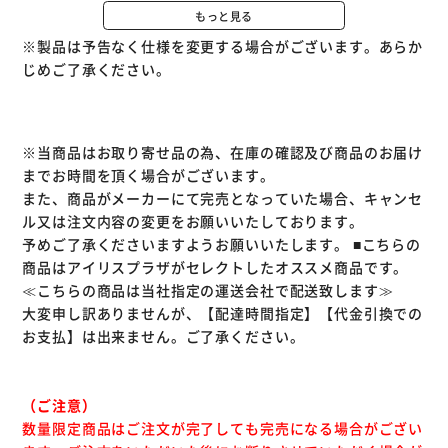
もっと見る
◆配線しやすいL字差込式／しっかり接続ネジ式コネクタ
※製品は予告なく仕様を変更する場合がございます。あらか
L字差込式コネクタは、狭い隙間にあるアンテナコンセント
じめご了承ください。
への接続に最適です。機器にはもう一方のネジ式コネクタで
しっかりと接続ができます。
◆信号が劣化しにくい両端子金メッキ仕様
※当商品はお取り寄せ品の為、在庫の確認及び商品のお届け
までお時間を頂く場合がございます。
また、商品がメーカーにて完売となっていた場合、キャンセ
ル又は注文内容の変更をお願いいたしております。
予めご了承くださいますようお願いいたします。
■こちらの
商品はアイリスプラザがセレクトしたオススメ商品です。
≪こちらの商品は当社指定の運送会社で配送致します≫
大変申し訳ありませんが、【配達時間指定】【代金引換での
お支払】は出来ません。ご了承ください。
（ご注意）
数量限定商品はご注文が完了しても完売になる場合がござい