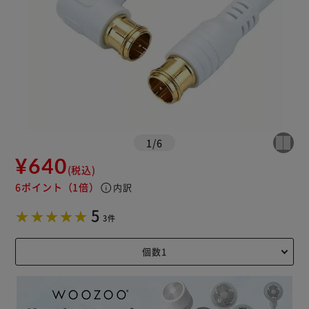
1
/
6
¥640
(税込)
6ポイント
（1倍）
info
内訳
5
3件