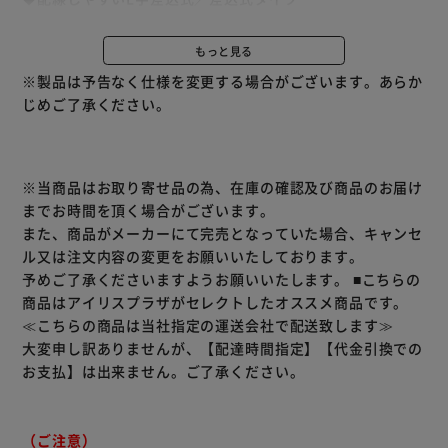
L字差込式コネクタは、狭い隙間にあるアンテナコンセント
への接続に最適です。機器にはもう一方の差込式コネクタで
もっと見る
手軽に接続ができます。
※製品は予告なく仕様を変更する場合がございます。あらか
じめご了承ください。
◆豊富なバリエーション
バリエーション豊富なホーリックのアンテナケーブルはお好
みの色や、レイアウトに合った長さ、コネクタの形状からお
選びいただけます。
※当商品はお取り寄せ品の為、在庫の確認及び商品のお届け
までお時間を頂く場合がございます。
◆幅広い周波数帯域で安定した伝送が可能なS-4C-FB規格を
また、商品がメーカーにて完売となっていた場合、キャンセ
採用
ル又は注文内容の変更をお願いいたしております。
◆信号が劣化しにくい両端子金メッキ仕様
予めご了承くださいますようお願いいたします。
■こちらの
商品はアイリスプラザがセレクトしたオススメ商品です。
≪こちらの商品は当社指定の運送会社で配送致します≫
大変申し訳ありませんが、【配達時間指定】【代金引換での
お支払】は出来ません。ご了承ください。
（ご注意）