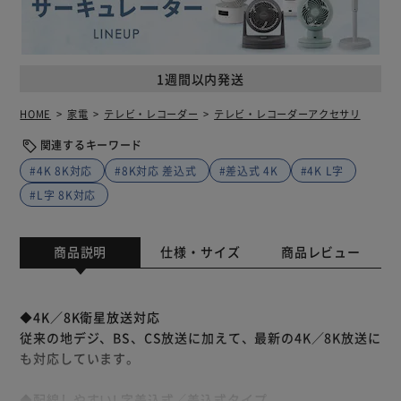
1週間以内発送
HOME
家電
テレビ・レコーダー
テレビ・レコーダーアクセサリ
関連するキーワード
#4K 8K対応
#8K対応 差込式
#差込式 4K
#4K L字
#L字 8K対応
商品説明
仕様・サイズ
商品レビュー
◆4K／8K衛星放送対応
従来の地デジ、BS、CS放送に加えて、最新の4K／8K放送に
も対応しています。
◆配線しやすいL字差込式／差込式タイプ