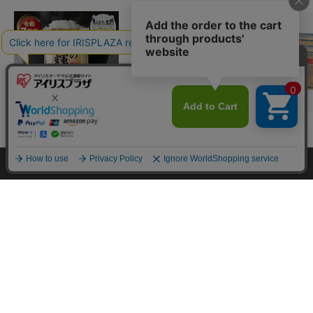
【15kg】令和7年産 和
アイリスのお茶 綠 緑茶
【48本】富士
カートに入れる
の輝き 国産ブレンド 5
500ml×24本 国産茶葉
水 500ml ラ
kg×3袋
100％使用
イチオシ
イチオシ
イチオシ
¥6,980
¥1,780
¥2,480
HOME
探す
ログイン
お気に入り
お知らせ
(4690)
(4329)
(6
カートに入れる
カートに入れる
カートに
カートに商品を追加しました
購入手続きへ
こちらもいかがですか？