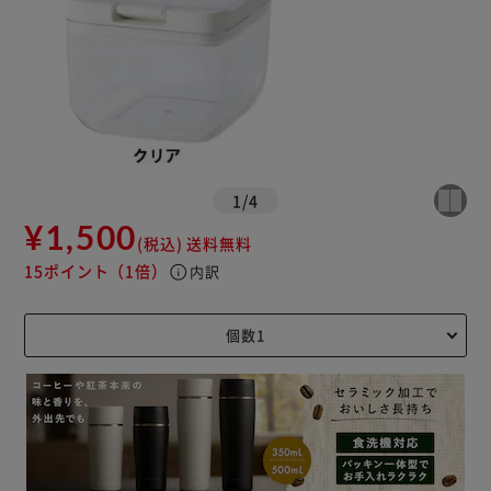
1
/
4
¥1,500
(税込)
送料無料
15ポイント
（1倍）
info
内訳