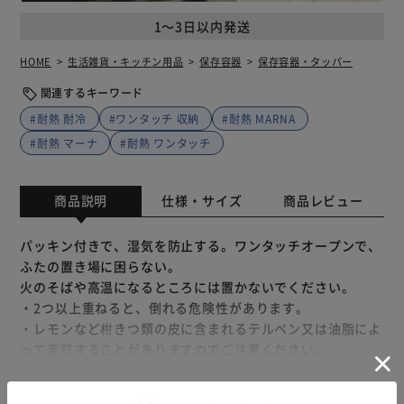
1～3日以内発送
HOME
生活雑貨・キッチン用品
保存容器
保存容器・タッパー
関連するキーワード
#耐熱 耐冷
#ワンタッチ 収納
#耐熱 MARNA
#耐熱 マーナ
#耐熱 ワンタッチ
商品説明
仕様・サイズ
商品レビュー
パッキン付きで、湿気を防止する。ワンタッチオープンで、
ふたの置き場に困らない。
火のそばや高温になるところには置かないでください。
・2つ以上重ねると、倒れる危険性があります。
・レモンなど柑きつ類の皮に含まれるテルペン又は油脂によ
って変質することがありますのでご注意ください。
・食器洗い乾燥機のご使用はおやめください。
・用途以外でのご使用はおやめください。
もっと見る