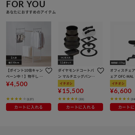
FOR YOU
あなたにおすすめのアイテム
【ポイント10倍キャン
ダイヤモンドコートパ
オフィスチェア
ペーン中！】物干し 室
ン マルチエッグパン入
ェア OFC-MA
内用 折りたたみ式 3連
り 12点セット IHガス
ン
¥4,500
イチオシ
イチオシ
OTM-150R ホワイト 一
火対応 MEGI-12S ブラ
¥15,500
¥6,600
人暮らしにオススメ
ウンメタリック
(127)
(33)
(38
カートに入れる
カートに入れる
カートに