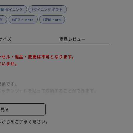
収納 ダイニング
#ダイニング ギフト
ング
#ギフト nora
#収納 nora
サイズ
商品レビュー
ンセル・返品・変更は不可となります。
さいませ。
収納です。
キッチンツールを貼って収納することができます。
、少しでもお掃除をラクにしたい方にオススメ。
しているので、家電の蒸気や食べ物の臭いなどの心配を
と見る
。
らかじめご了承ください。