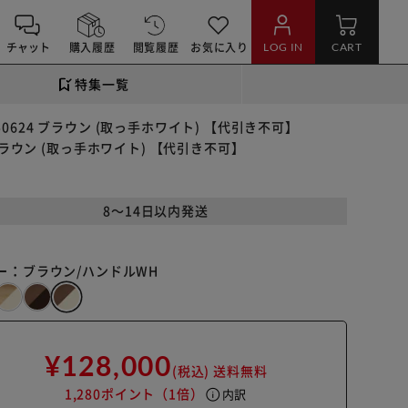
チャット
購入履歴
閲覧履歴
お気に入り
LOG IN
CART
特集一覧
 350624 ブラウン (取っ手ホワイト) 【代引き不可】
24 ブラウン (取っ手ホワイト) 【代引き不可】
8～14日以内発送
ー：
ブラウン/ハンドルWH
¥128,000
(税込)
送料無料
1,280ポイント
（1倍）
info
内訳