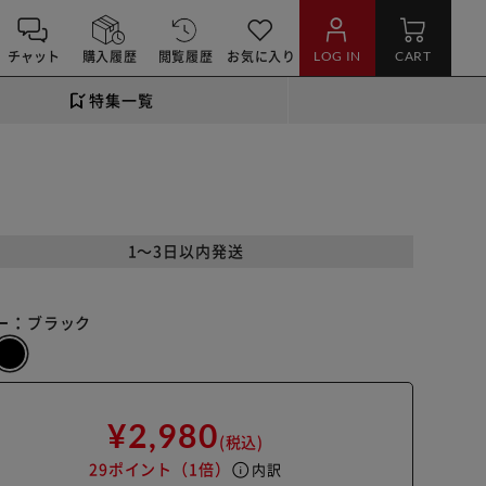
チャット
購入履歴
閲覧履歴
お気に入り
LOG IN
CART
特集一覧
1～3日以内発送
ー：
ブラック
¥2,980
(税込)
29ポイント
（1倍）
info
内訳