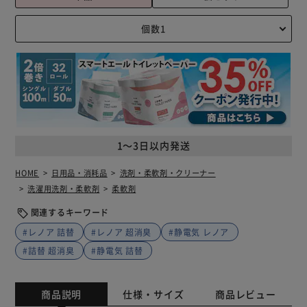
1～3日以内発送
HOME
日用品・消耗品
洗剤・柔軟剤・クリーナー
洗濯用洗剤・柔軟剤
柔軟剤
関連するキーワード
#レノア 詰替
#レノア 超消臭
#静電気 レノア
#詰替 超消臭
#静電気 詰替
商品説明
仕様・サイズ
商品レビュー