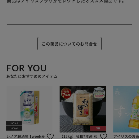
商品はアイリスプラザがセレクトしたオススメ商品です。
この商品についてのお問合せ
FOR YOU
あなたにおすすめのアイテム
レノア超消臭 1weekみ
【15kg】令和7年産 和
アイリスのお茶