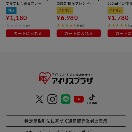
ずみずしく香るフレッ
の輝き 国産ブレンド 5
500ml×24本
シュグリーンの香り 詰
kg×3袋
100％使用
NEW
イチオシ
イチオシ
め替え用超特大サイズ
¥1,180
¥6,980
¥1,780
1600ml
(0)
(4690)
(4
カートに入れる
カートに入れる
カートに
特定商取引法に基づく通信販売業者の表示
セキュリティ・プライバシーポリシー