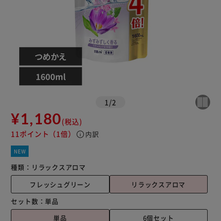
1
/
2
¥1,180
(税込)
11ポイント
（1倍）
info
内訳
NEW
種類：
リラックスアロマ
フレッシュグリーン
リラックスアロマ
セット数：
単品
単品
6個セット