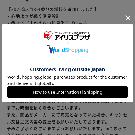
【2026年8月3日香りの種類を追加しました】
・心地よさが続く消臭設計
・香りでごまかさない無臭化アプローチ
・梅雨や冬のお洗濯でも、乾きやすさをサポート
・静電気の発生を抑えます。
・お洗濯時から着用時まで、さわやかさが続きます※使用環
境により異なります。
※リニューアルに伴い、パッケージ・内容等予告なく変更す
もっと見る
る場合がございます。予めご了承ください。
※製品は予告なく仕様を変更する場合がございます。あらか
じめご了承ください。
※当商品はお取り寄せ品の為、在庫の確認及び商品のお届け
までお時間を頂く場合がございます。
また、商品がメーカーにて完売となっていた場合、キャンセ
ル又は注文内容の変更をお願いいたしております。
予めご了承くださいますようお願いいたします。
■こちらの