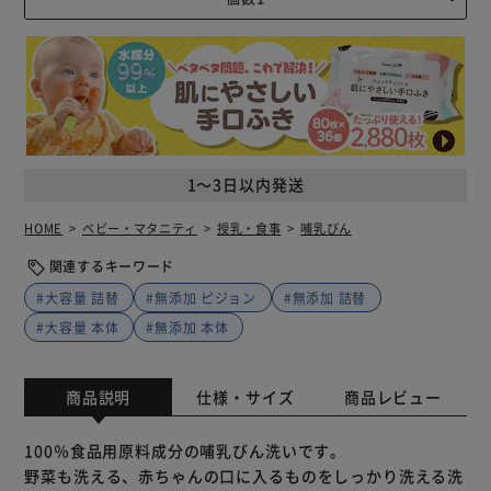
1～3日以内発送
HOME
ベビー・マタニティ
授乳・食事
哺乳びん
関連するキーワード
#大容量 詰替
#無添加 ピジョン
#無添加 詰替
#大容量 本体
#無添加 本体
商品説明
仕様・サイズ
商品レビュー
100％食品用原料成分の哺乳びん洗いです。
野菜も洗える、赤ちゃんの口に入るものをしっかり洗える洗