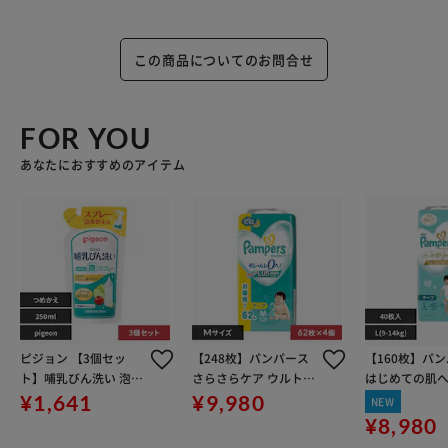
この商品についてのお問合せ
FOR YOU
あなたにおすすめのアイテム
ピジョン 【3個セッ
【248枚】パンパース
【160枚】パ
ト】哺乳びん洗い 泡ス
さらさらケア ウルトラ
はじめての肌
プレー 替え250ML
ジャンボ Mサイズ 62枚
ばん / スーパ
¥1,641
¥9,980
NEW
×4個セット（6-11k
ボ Lサイズ 40
¥8,980
g） ベビーおむつ おむ
セット（9-14k