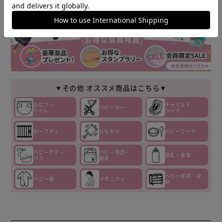
▼その他 オススメ商品はこちら▼
おむつ・
チャイルド
ベビーカー
トイレ
シート
セーフティ
おもちゃ
ベビーフード
ベビーケア・
ベビー布団・
授乳・食事
バス
寝具
ベビー家具・収
ベビー服
マタニティ
納