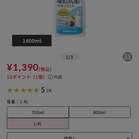
1
/
3
¥1,390
(税込)
13ポイント
（1倍）
info
内訳
5
1件
容量：
1.4L
700ml
800ml
1.4L