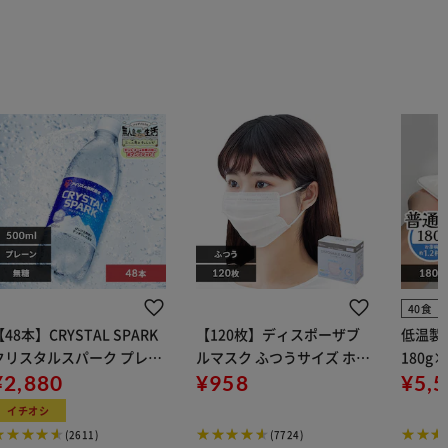
40食
【48本】CRYSTAL SPARK
【120枚】ディスポーザブ
低温製
クリスタルスパーク プレー
ルマスク ふつうサイズ ホワ
180g
 500ml
¥2,880
イト 大容量 DISPOSABLE
¥958
¥5,
マスク プリーツマスク 不織
イチオシ
布
(2611)
(7724)