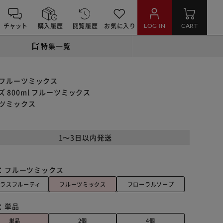
チャット
購入履歴
閲覧履歴
お気に入り
LOG IN
CART
特集一覧
 フルーツミックス
800ml フルーツミックス
ーツミックス
1～3日以内発送
：
フルーツミックス
トラスフルーティ
フルーツミックス
フローラルソープ
：
単品
単品
2個
4個