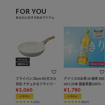
FOR YOU
あなたにおすすめのアイテム
フライパン 26cm IH/ガス火
アイリスのお茶 綠 緑茶 500
対応 ナチュかるフライパン
ml×24本 国産茶葉100％使
NTL-F26PG パールグレー
¥3,060
用
¥1,780
×アイボリー
イチオシ
イチオシ
(124)
(4327)