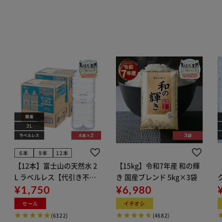
6本
9本
12本
【12本】富士山の天然水 2
【15kg】令和7年産 和の輝
L ラベルレス【代引き不
き 国産ブレンド 5kg×3袋
可】
¥1,750
¥6,980
ン
セール
イチオシ
(6322)
(4682)