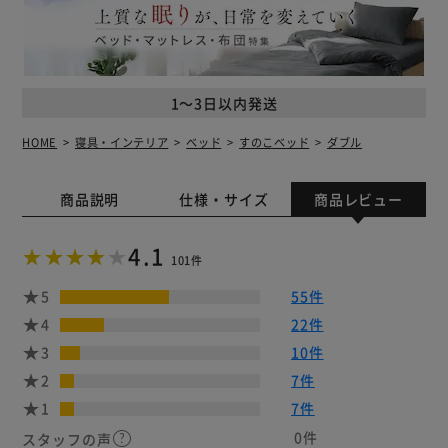
1～3日以内発送
HOME
寝具・インテリア
ベッド
すのこベッド
ダブル
商品説明
仕様・サイズ
商品レビュー
4.1
101件
5
55件
4
22件
3
10件
2
7件
1
7件
0件
スタッフの声