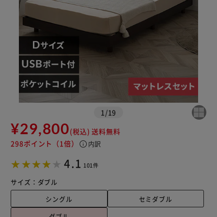
カートに入れる
購入手続きへ
1
/
19
¥29,800
(税込)
送料無料
298ポイント
（1倍）
info
内訳
4.1
101件
サイズ：
ダブル
シングル
セミダブル
ダブル