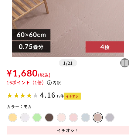
1
/
21
¥1,680
(税込)
16ポイント
（1倍）
info
内訳
※ご確認ください
4.16
19件
イチオシ
カートに入れる
購入手続きへ
カラー：
モカ
イチオシ！