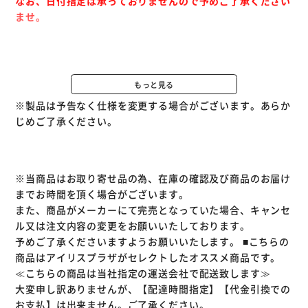
なお、日付指定は承っておりませんので予めご了承ください
ませ。
◆タオル地風の表生地なので足元がサラッとして使いやすい
です。
もっと見る
◆踏み心地がふかふか
※製品は予告なく仕様を変更する場合がございます。あらか
◆裏生地には、通気性の良いメッシュ素材を使用しており速
じめご了承ください。
乾性があります。
※当商品はお取り寄せ品の為、在庫の確認及び商品のお届け
までお時間を頂く場合がございます。
また、商品がメーカーにて完売となっていた場合、キャンセ
ル又は注文内容の変更をお願いいたしております。
予めご了承くださいますようお願いいたします。
■こちらの
商品はアイリスプラザがセレクトしたオススメ商品です。
≪こちらの商品は当社指定の運送会社で配送致します≫
大変申し訳ありませんが、【配達時間指定】【代金引換での
お支払】は出来ません。ご了承ください。