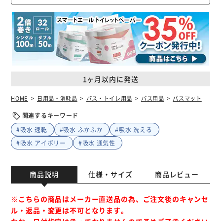
1ヶ月以内に発送
HOME
日用品・消耗品
バス・トイレ用品
バス用品
バスマット
関連するキーワード
#吸水 速乾
#吸水 ふかふか
#吸水 洗える
#吸水 アイボリー
#吸水 通気性
商品説明
仕様・サイズ
商品レビュー
※こちらの商品はメーカー直送品の為、ご注文後のキャンセ
ル・返品・変更は不可となります。