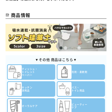
商品情報
▼その他 商品はこちら▼
ティッシュ・
トイレット
洗剤・柔軟剤
ペーパー
キッチン
バス・
消耗品
トイレ用品
ビューティー
オーラルケア
ケア