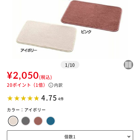
1
/
10
¥2,050
(税込)
20ポイント
（1倍）
info
内訳
4.75
4件
カラー：
アイボリー