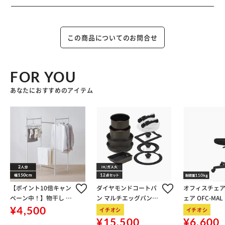
この商品についてのお問合せ
FOR YOU
あなたにおすすめのアイテム
【ポイント10倍キャン
ダイヤモンドコートパ
オフィスチェア
ペーン中！】物干し 室
ン マルチエッグパン入
ェア OFC-MA
内用 折りたたみ式 3連
り 12点セット IHガス
ン
¥4,500
イチオシ
イチオシ
OTM-150R ホワイト 一
火対応 MEGI-12S ブラ
¥15,500
¥6,600