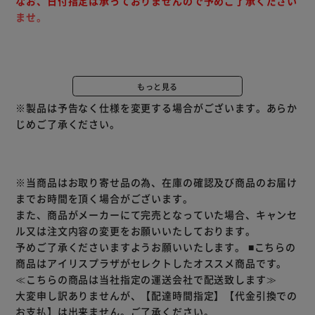
なお、日付指定は承っておりませんので予めご了承ください
ませ。
◆タオル地風の表生地なので足元がサラッとして使いやすい
です。
もっと見る
◆踏み心地がふかふか
※製品は予告なく仕様を変更する場合がございます。あらか
◆裏生地には、通気性の良いメッシュ素材を使用しており速
じめご了承ください。
乾性があります。
※当商品はお取り寄せ品の為、在庫の確認及び商品のお届け
までお時間を頂く場合がございます。
また、商品がメーカーにて完売となっていた場合、キャンセ
ル又は注文内容の変更をお願いいたしております。
予めご了承くださいますようお願いいたします。
■こちらの
商品はアイリスプラザがセレクトしたオススメ商品です。
≪こちらの商品は当社指定の運送会社で配送致します≫
大変申し訳ありませんが、【配達時間指定】【代金引換での
お支払】は出来ません。ご了承ください。