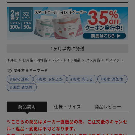
1ヶ月以内に発送
HOME
日用品・消耗品
バス・トイレ用品
バス用品
バスマット
関連するキーワード
#吸水 速乾
#吸水 ふかふか
#吸水 洗える
#吸水 通気性
#速乾 通気性
商品説明
仕様・サイズ
商品レビュー
※こちらの商品はメーカー直送品の為、ご注文後のキャンセ
ル・返品・変更は不可となります。