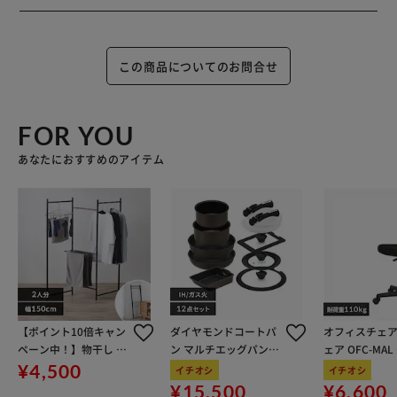
この商品についてのお問合せ
FOR YOU
あなたにおすすめのアイテム
【ポイント10倍キャン
ダイヤモンドコートパ
オフィスチェア
ペーン中！】物干し 室
ン マルチエッグパン入
ェア OFC-MA
内用 折りたたみ式 3連
り 12点セット IHガス
ン
¥4,500
イチオシ
イチオシ
OTM-150R ブラック 一
火対応 MEGI-12S ブラ
¥15,500
¥6,600