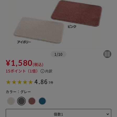
1
/
10
¥1,580
(税込)
15ポイント
（1倍）
info
内訳
4.86
7件
カラー：
グレー