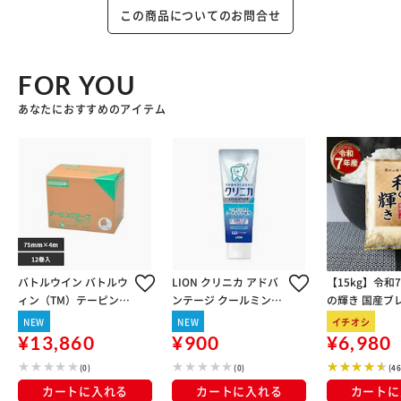
この商品についてのお問合せ
FOR YOU
あなたにおすすめのアイテム
バトルウイン バトルウ
LION クリニカ アドバ
【15kg】令和
ィン（TM）テーピング
ンテージ クールミント
の輝き 国産ブレ
テープBE E－75 75MM
ハミガキ 130g
kg×3袋
NEW
NEW
イチオシ
X4M E75
¥13,860
¥900
¥6,980
(0)
(0)
(4
カートに入れる
カートに入れる
カートに