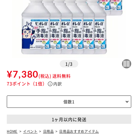
1
/
3
¥7,380
(税込)
送料無料
73ポイント
（1倍）
info
内訳
1ヶ月以内に発送
HOME
イベント
日用品
日用品おすすめアイテム