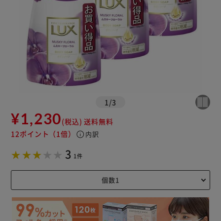
1
/
3
¥1,230
(税込)
送料無料
12ポイント
（1倍）
info
内訳
3
1件