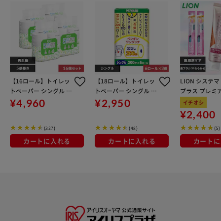
【16ロール】トイレッ
【18ロール】トイレッ
LION システマ
トペーパー シングル 5
トペーパー シングル 4
プラス プレミ
倍巻 4ロール×4個セッ
倍巻 ペンギン
ガキ 4点セッ
¥4,960
¥2,950
イチオシ
トスマートエール
ガキ・ハブラシ
¥2,400
デンタルリンス
(327)
(48)
(5)
ガントFミント
かめ
カートに入れる
カートに入れる
カートに