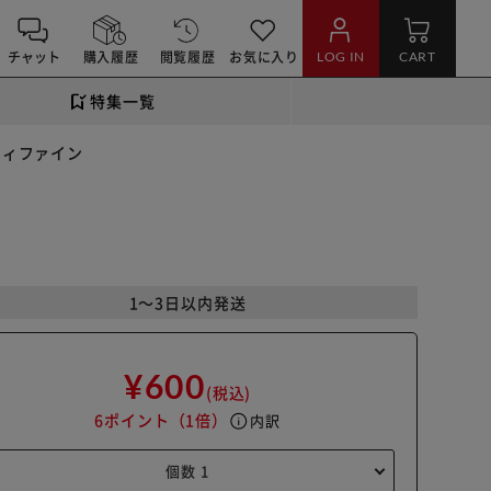
チャット
購入履歴
閲覧履歴
お気に入り
LOG IN
CART
特集一覧
ティファイン
1～3日以内発送
¥600
(税込)
6ポイント
（1倍）
info
内訳