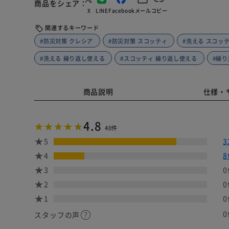
商品をシェア
X
LINE
Facebook
メール
コピー
関連するキーワード
#防災対策 クレシア
#防災対策 スコッティ
#洗える スコッ
#洗える 繰り返し使える
#スコッティ 繰り返し使える
#繰り
商品説明
仕様・
4.8
40件
5
3
4
8
3
0
2
0
1
0
0
スタッフの声