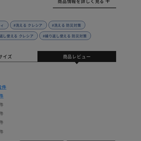
商品情報を詳しく見る
ティ
#洗える クレシア
#洗える 防災対策
返し使える クレシア
#繰り返し使える 防災対策
サイズ
商品レビュー
2件
件
件
件
件
件