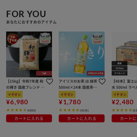
FOR YOU
あなたにおすすめのアイテム
【15kg】令和7年産 和
アイリスのお茶 綠 緑茶
【48本】富士
の輝き 国産ブレンド 5
500ml×24本 国産茶葉
水 500ml ラ
kg×3袋
100％使用
イチオシ
イチオシ
イチオシ
¥6,980
¥1,780
¥2,480
(4690)
(4329)
(6
カートに入れる
カートに入れる
カートに