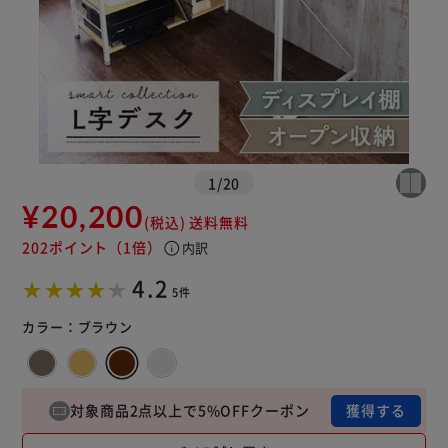
1
/
20
¥20,200
(税込)
送料無料
202ポイント
（1倍）
info
内訳
4.2
5件
※ご確認ください
カラー：
ブラウン
カートに入れる
購入手続きへ
対象商品2点以上で5%OFFクーポン
獲得する