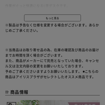
作業がぐっと快適になるL字デスクです。
広々使える120cm幅のL字型天板で作業効率アップ！
デスクトップとノートパソコンの2台使いにも最適な形とサ
もっと見る
イズ感です。
※製品は予告なく仕様を変更する場合がございます。あらか
モニターをディスプレイ棚に置けば、目線が約10cmアッ
じめご了承ください。
プ。
目線を上げることで正しい姿勢を維持でき、長時間のデスク
ワークも快適に行えます。
便利な2口コンセントも付いています。
※当商品はお取り寄せ品の為、在庫の確認及び商品のお届け
足下にはデスク周りをすっきりさせる大容量オープン収納。
までお時間を頂く場合がございます。
収納棚はお好みの高さで調整でき、左右どちらにでも設置可
また、商品がメーカーにて完売となっていた場合、キャンセ
能です。
ル又は注文内容の変更をお願いいたしております。
予めご了承くださいますようお願いいたします。
■こちらの
★お客様組立★
商品はアイリスプラザがセレクトしたオススメ商品です。
商品情報