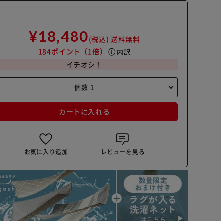
¥18,480
(税込)
送料無料
184ポイント
（1倍）
info
内訳
イチオシ！
カートに入れる
お気に入り追加
レビューを見る