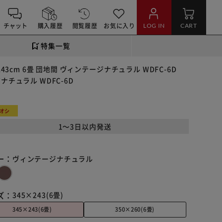
チャット
購入履歴
閲覧履歴
お気に入り
LOG IN
CART
特集一覧
3cm 6畳 団地間 ヴィンテージナチュラル WDFC-6D
ナチュラル WDFC-6D
オシ
1～3日以内発送
ー：
ヴィンテージナチュラル
ズ：
345×243(6畳)
345×243(6畳)
350×260(6畳)