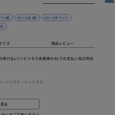
ッド 6畳
#ロール状 6畳
#ロール状 ウッド
木目
サイズ
商品レビュー
O掛け払い(※ビジネス会員様のみ)での支払い及び同梱
ローリングカーペットです。
耐水性に優れているのでお手入れもラクラク。
と見る
ます。
らかじめご了承ください。