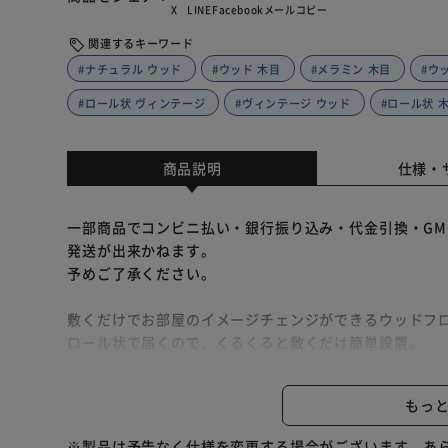
X
LINE
Facebook
メール
コピー
関連するキーワード
#ナチュラル ウッド
#ウッド 木目
#メラミン 木目
#ウ
#ロール状 ヴィンテージ
#ヴィンテージ ウッド
#ロール状 
商品説明
仕様・
一部商品でコンビニ払い・銀行振り込み・代金引換・GM
発送が出来かねます。
予めご了承ください。
敷くだけでお部屋のイメージチェンジができるウッドフ
ロール状で届くので、くるくると敷くだけ簡単設置。
表面は本物のような木目を印刷したメラミンシートで、
裏面は床や畳を傷つけにくい不織布を採用しています。
もっ
中材には丈夫で軽いMDF（中密度繊維板）を使用してい
中央で2分割してあるので、女性一人でも運べます。
※製品は予告なく仕様を変更する場合がございます。あ