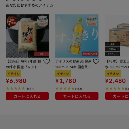
あなたにおすすめのアイテム
【15kg】令和7年産 和
アイリスのお茶 綠 緑茶
【48本】富士
の輝き 国産ブレンド 5
500ml×24本 国産茶葉
水 500ml ラ
kg×3袋
100％使用
イチオシ
イチオシ
イチオシ
¥6,980
¥1,780
¥2,480
(4677)
(4326)
(6
カートに入れる
カートに入れる
カートに