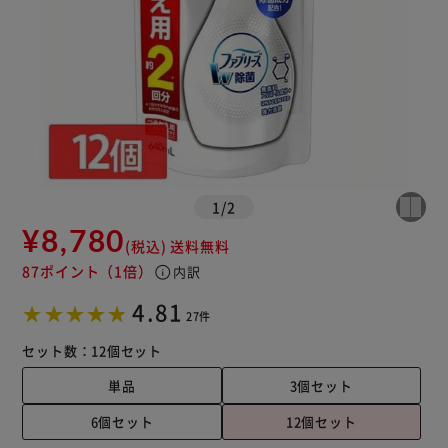
1
/
2
¥8,780
(税込)
送料無料
87ポイント
（1倍）
info
内訳
4.81
27件
セット数：
12個セット
単品
3個セット
6個セット
12個セット