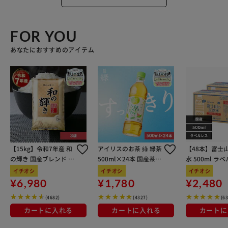
FOR YOU
あなたにおすすめのアイテム
【15kg】令和7年産 和
アイリスのお茶 綠 緑茶
【48本】富士
の輝き 国産ブレンド 5
500ml×24本 国産茶葉
水 500ml ラ
kg×3袋
100％使用
イチオシ
イチオシ
イチオシ
¥6,980
¥1,780
¥2,480
(4682)
(4327)
(6
カートに入れる
カートに入れる
カートに