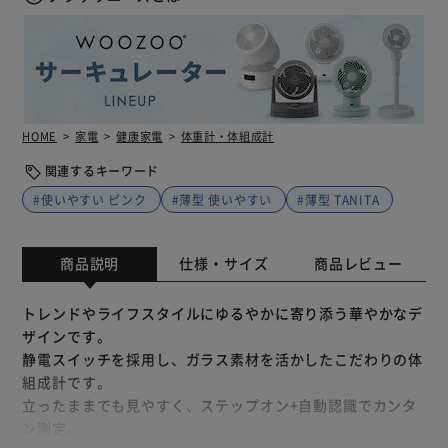
HOME
家電
健康家電
体重計・体組成計
関連するキーワード
#使いやすい ピンク
#薄型 使いやすい
#薄型 TANITA
商品説明
仕様・サイズ
商品レビュー
トレンドやライフスタイルにゆるやかに寄り添う華やかなデ
ザインです。
静電スイッチを採用し、ガラス素材を活かしたこだわりの体
組成計です。
立ったままでも見やすく、ステップオン+自動認識でカンタ
ン測定。