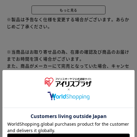
乗るだけだから、毎日続けられます。体重や体脂肪率、BMI
の他に、内臓脂肪レベルも表示し前回測定結果も表示可能で
もっと見る
す。
※製品は予告なく仕様を変更する場合がございます。あらか
電源ボタン等を押さずに乗るだけで電源が入り、測定者を自
じめご了承ください。
動で識別して結果を表示します。
A4サイズのコンパクトサイズで薄型なので家具のすき間等
にもラクラク収納！
※当商品はお取り寄せ品の為、在庫の確認及び商品のお届け
までお時間を頂く場合がございます。
また、商品がメーカーにて完売となっていた場合、キャンセ
ル又は注文内容の変更をお願いいたしております。
予めご了承くださいますようお願いいたします。
■こちらの
商品はアイリスプラザがセレクトしたオススメ商品です。
商品情報